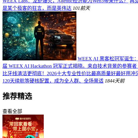
WEEX Labs：龙虾爆火，Agentic经济能为Web3带来什么？
再见
是某个极客的狂言，而是英伟达
101
前天
WEEX AI 黑客松冠军诞生
届 WEEX AI Hackathon 冠军正式揭晓。来自技术背景的参赛者 
比牙线清洁更彻底！2026十大专业性价比最高质量好最好用冲
120天续航等硬核配置，成为全人群、全场景适
184
4天前
推荐精选
查看全部