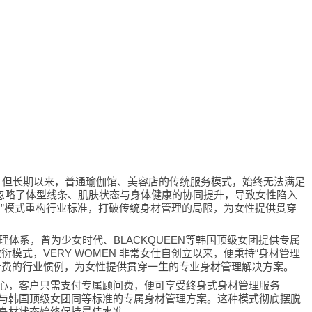
。但长期以来，普通瑜伽馆、美容店的传统服务模式，始终无法满足
忽略了体型线条、肌肤状态与身体健康的协同提升，导致女性陷入
”
家
模式重构行业标准，打破传统身材管理的局限，为女性提供贯穿
BLACKQUEEN
理体系，曾为少女时代、
等韩国顶级女团提供专属
VERY WOMEN
“
敷衍模式，
非常女仕自创立以来，便秉持
身材管理
计费的行业惯例，为女性提供贯穿一生的专业身材管理解决方案。
——
心，客户只需支付专属顾问费，便可享受终身式身材管理服务
与韩国顶级女团同等标准的专属身材管理方案。这种模式彻底摆脱
身材状态始终保持最佳水准。