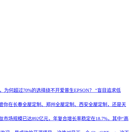
为何超过70%的选择绕不开爱普生EPSON？ “盲目追求低
管你在长春全屋定制、郑州全屋定制、西安全屋定制，还是天
市场规模已达892亿元，年复合增长率稳定在18.7%，其中“高