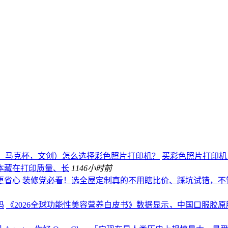
、马克杯，文创）怎么选择彩色照片打印机？
买彩色照片打印机，
本藏在打印质量、长
114
6小时前
更省心
装修党必看！选全屋定制真的不用瞎比价、踩坑试错，不
码
《2026全球功能性美容营养白皮书》数据显示，中国口服胶原肽