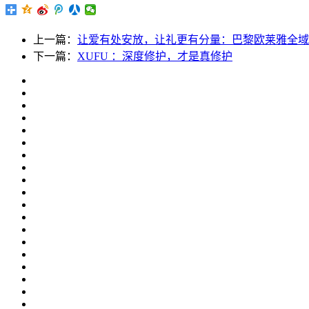
上一篇：
让爱有处安放，让礼更有分量：巴黎欧莱雅全域
下一篇：
XUFU ：深度修护，才是真修护