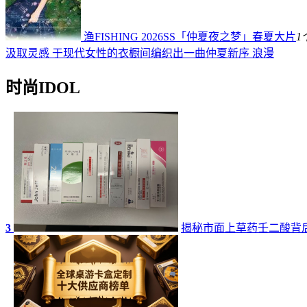
渔FISHING 2026SS「仲夏夜之梦」春夏大片
1
汲取灵感 于现代女性的衣橱间编织出一曲仲夏新序 浪漫
时尚IDOL
3
揭秘市面上草药壬二酸背