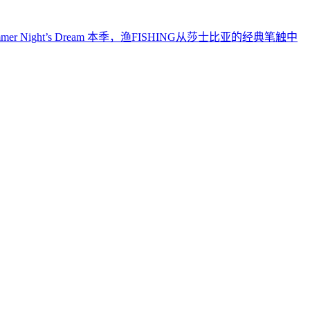
ummer Night’s Dream 本季，渔FISHING从莎士比亚的经典笔触中