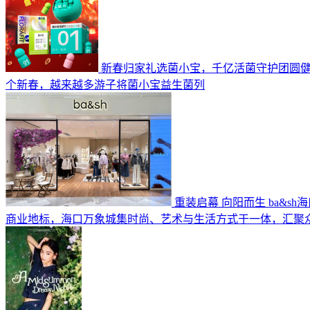
新春归家礼选菌小宝，千亿活菌守护团圆
个新春，越来越多游子将菌小宝益生菌列
重装启幕 向阳而生 ba&s
商业地标，海口万象城集时尚、艺术与生活方式于一体，汇聚