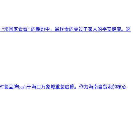
“常回家看看” 的期盼中，最珍贵的莫过于家人的平安健康。这
 法国时装品牌bash于海口万象城重装启幕。作为海南自贸港的核心