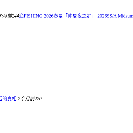
个月前
244
渔FISHING 2026春夏「仲夏夜之梦」 2026SS/A Mids
后的真相
2个月前
220