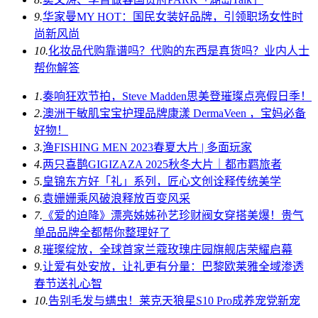
9.
华家曼MY HOT：国民女装好品牌，引领职场女性时
尚新风尚
10.
化妆品代购靠谱吗？代购的东西是真货吗？业内人士
帮你解答
1.
奏响狂欢节拍，Steve Madden思美登璀璨点亮假日季！
2.
澳洲干敏肌宝宝护理品牌康漾 DermaVeen ，宝妈必备
好物！
3.
渔FISHING MEN 2023春夏大片 | 多面玩家
4.
两只喜鹊GIGIZAZA 2025秋冬大片｜都市羁旅者
5.
皇锦东方好「礼」系列，匠心文创诠释传统美学
6.
袁姗姗乘风破浪释放百变风采
7.
《爱的迫降》漂亮姊姊孙艺珍财阀女穿搭美爆！贵气
单品品牌全都帮你整理好了
8.
璀璨绽放，全球首家兰蔻玫瑰庄园旗舰店荣耀启幕
9.
让爱有处安放，让礼更有分量：巴黎欧莱雅全域渗透
春节送礼心智
10.
告别毛发与螨虫！莱克天狼星S10 Pro成养宠党新宠