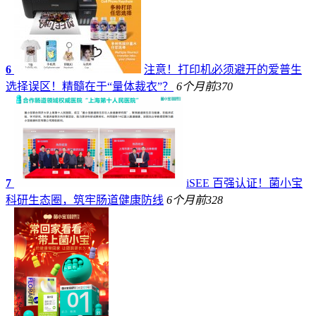
6
注意！打印机必须避开的爱普生
选择误区！精髓在于“量体裁衣”？
6个月前
370
7
iSEE 百强认证！菌小宝
科研生态圈，筑牢肠道健康防线
6个月前
328