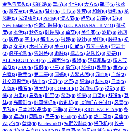
金毛鸟窝头
(5)
郑丽媛
(6)
驾驭
(5)
个性
(6)
大方
(5)
靴子
(5)
狄莺
(6)
赡养费
(5)
色调
(6)
背心
(6)
卡卡
(5)
外套
(6)
和解
(6)
赚钱
(6)
龙
凤胎
(5)
武汉肺炎
(5)
Prada
(6)
情人节
(6)
趋势
(5)
奶茶
(6)
班
(6)
New Balance
(6)
伦敦时装周
(6)
GEL-KAHANA TR V4
(1)
蓬松
度
(6)
本活
(2)
秋冬
(5)
时装周
(5)
单穿
(6)
美作家
(5)
波折
(6)
神剧
(5)
医疗
(6)
空少
(6)
都市人
(5)
兴趣
(6)
设计
(6)
美国
(6)
装挺
(6)
初
雪
(2)
女星
(6)
木村光希
(6)
美白
(1)
时尚
(5)
万无一失
(6)
亚瑟士
(2)
疯狂抢购
(6)
零时差
(6)
嫩肤
(2)
标志
(5)
总队长
(6)
灵感
(1)
ALL ABOUT YOU
(5)
卡通面包
(5)
撒娇
(6)
轻抚肌肤
(2)
情人节
单身
(5)
2020
(6)
情侣
(6)
小三
(5)
勇气
(5)
绕指
(1)
甜蜜
(6)
病态
(5)
白雾
(2)
歌手
(5)
第二座
(6)
唐嫣
(6)
去繁从简
(6)
混血
(6)
自然
(2)
社交恐惧症
(6)
贴士
(5)
学习
(5)
之野
(2)
服饰
(2)
科技
(2)
日本
(5)
人体
(6)
嗓音
(6)
遮大肚
(6)
COMOLI
(1)
沟通技巧
(5)
视觉
(5)
疫
情
(5)
内里
(6)
看秀
(6)
旷野
(2)
希澈
(6)
纤瘦
(5)
口罩
(6)
舒适
(6)
登
陆
(6)
高跟鞋
(5)
韩国情侣
(6)
收割机
(6)
《他们存在过
(1)
风景
(5)
男孩
(6)
日本时装品牌
(6)
下季
(5)
正信
(6)
RIOT FACETAS
(6)
冬
季
(5)
运动
(1)
网购
(5)
男子
(6)
Fendi
(5)
心机
(6)
戴口罩
(5)
星座
(5)
Way包
(5)
健康
(6)
Patchwork
(1)
抗武汉肺炎
(6)
搭飞机
(6)
长夹
(6)
3C控
(5)
东京
(5)
ASICS
(2)
吴卓源
(5)
满足
(6)
钱包
(6)
女神
(5)