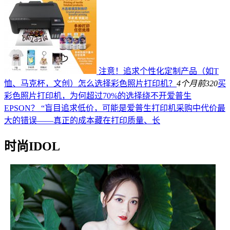
注意！追求个性化定制产品（如T
恤、马克杯，文创）怎么选择彩色照片打印机？
4个月前
320
买
彩色照片打印机，为何超过70%的选择绕不开爱普生
EPSON？ “盲目追求低价，可能是爱普生打印机采购中代价最
大的错误——真正的成本藏在打印质量、长
时尚IDOL