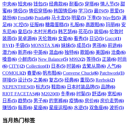
中夹
(6)
短夹
(6)
钱包
(5)
经典款
(6)
耐看
(5)
穿搭
(6)
情人节
(5)
甜
蜜
(6)
情侣
(5)
情侣穿搭
(6)
韩国情侣
(6)
学习
(5)
最IN
(5)
恩爱
(5)
装扮
(6)
Fendi
(6)
Prada
(6)
马卡龙
(5)
明星
(5)
下季
(5)
Way包
(5)
满
足
(6)
3C控
(5)
征服
(6)
糖霜蛋糕
(5)
礼服
(6)
高跟鞋
(6)
玛丽
(6)
安
东尼
(6)
皇后
(5)
木村光希
(5)
韩艺瑟
(6)
花花
(5)
装挺
(6)
伦敦时
装周
(5)
吴卓源
(6)
天伦敦
(6)
女星
(6)
看秀
(5)
日记
(5)
Gucci
(1)
BV
(1)
手袋
(5)
MONSTA X
(6)
妹妹
(5)
成员
(5)
男孩
(6)
前途
(6)
潜力
(6)
新声
(6)
中英
(6)
混血
(6)
独特
(6)
歌姬
(6)
美国
(6)
沧桑
(6)
嗓音
(6)
小鲜肉
(5)
New Balance
(5)
M992
(2)
等待
(5)
正装
(6)
时尚
(6)
CITY
(2)
Collection
(1)
日本
(5)
时装
(6)
去繁从简
(6)
人气
(6)
COMOLI
(2)
春夏
(6)
帆布鞋
(6)
Converse Chuck
(6)
Patchwork
(1)
拼接
(5)
设计
(5)
之美
(6)
复古
(5)
经典
(6)
重现
(5)
Reebok
(2)
NEPENTHES
(1)
标志
(5)
鞋款
(6)
日本时装品牌
(5)
品牌
(6)
RIOT FACETAS
(6)
M2020
(1)
冬季
(6)
时髦
(5)
舒适
(6)
宽松
(6)
日系
(5)
趋势
(5)
男子
(6)
的宽裤
(6)
疫情
(6)
房价
(6)
房价走势
(6)
赚钱
(5)
每周
(6)
星座
(6)
星座运程
(6)
水逆
(5)
双鱼座
(6)
波折
(5)
当月热门标签