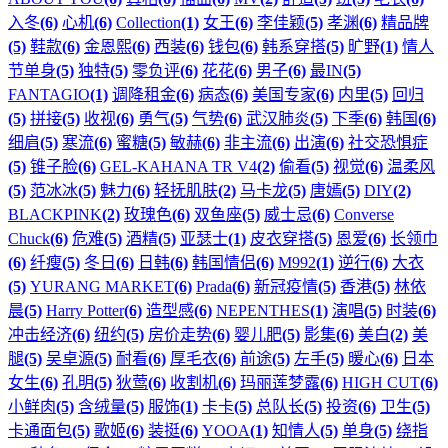
入冬
(6)
心机
(6)
Collection
(1)
女王
(6)
李佳颖
(5)
孝渊
(6)
精品牌
(5)
鞋款
(6)
金恩熙
(6)
西装
(6)
钱包
(6)
韩系穿搭
(5)
旷野
(1)
情人
节单身
(5)
独特
(5)
零负评
(6)
花花
(6)
男子
(6)
最IN
(5)
FANTAGIO
(1)
调降租金
(6)
病态
(6)
美国专家
(6)
内里
(5)
回归
(5)
拼接
(5)
收视
(6)
勇气
(5)
气势
(6)
武汉肺炎
(5)
下季
(6)
韩国
(6)
细肩
(5)
寒流
(6)
蜜糖
(5)
敏赫
(6)
非主流
(6)
出演
(6)
社交恐惧症
(5)
锥子脸
(6)
GEL-KAHANA TR V4
(2)
偷看
(5)
视觉
(6)
温柔风
(5)
范冰冰
(5)
魅力
(6)
轻抚肌肤
(2)
马卡龙
(5)
唐嫣
(5)
DIY
(2)
BLACKPINK
(2)
玫瑰色
(6)
双鱼座
(5)
威士忌
(6)
Converse
Chuck
(6)
危难
(5)
酒精
(5)
亚瑟士
(1)
皮衣穿搭
(5)
恩爱
(6)
长领巾
(6)
纤瘦
(5)
冬日
(6)
日韩
(6)
韩国情侣
(6)
M992
(1)
逆行
(6)
大衣
(5)
YURANG MARKET
(6)
Prada
(6)
新冠疫情
(5)
香港
(5)
林依
晨
(5)
Harry Potter
(6)
造型感
(6)
NEPENTHES
(1)
演唱
(5)
时装
(6)
冲击经济
(6)
纽约
(5)
房价走势
(6)
婴儿肥
(5)
影集
(6)
美白
(2)
美
腿
(5)
吴卓源
(5)
耐看
(6)
厚毛衣
(6)
前途
(5)
左手
(5)
暖心
(6)
日本
女生
(6)
孔明
(5)
狄莺
(6)
收割机
(6)
玛丽莲梦露
(6)
HIGH CUT
(6)
小鲜肉
(5)
含绒量
(5)
服饰
(1)
卡卡
(5)
总队长
(5)
投资
(6)
卫生
(5)
卡通面包
(5)
歌姬
(6)
装挺
(6)
YOOA
(1)
知情人
(5)
单身
(5)
绕指