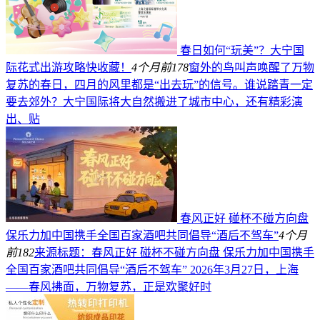
春日如何“玩美”？大宁国
际花式出游攻略快收藏！
4个月前
178
窗外的鸟叫声唤醒了万物
复苏的春日，四月的风里都是“出去玩”的信号。谁说踏青一定
要去郊外？大宁国际将大自然搬进了城市中心，还有精彩演
出、贴
春风正好 碰杯不碰方向盘
保乐力加中国携手全国百家酒吧共同倡导“酒后不驾车”
4个月
前
182
来源标题：春风正好 碰杯不碰方向盘 保乐力加中国携手
全国百家酒吧共同倡导“酒后不驾车” 2026年3月27日，上海
——春风拂面，万物复苏，正是欢聚好时