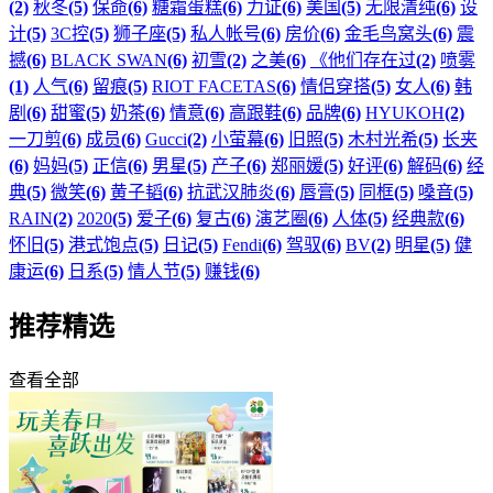
(2)
秋冬
(5)
保命
(6)
糖霜蛋糕
(6)
力证
(6)
美国
(5)
无限清纯
(6)
设
计
(5)
3C控
(5)
狮子座
(5)
私人帐号
(6)
房价
(6)
金毛鸟窝头
(6)
震
撼
(6)
BLACK SWAN
(6)
初雪
(2)
之美
(6)
《他们存在过
(2)
喷雾
(1)
人气
(6)
留痕
(5)
RIOT FACETAS
(6)
情侣穿搭
(5)
女人
(6)
韩
剧
(6)
甜蜜
(5)
奶茶
(6)
情意
(6)
高跟鞋
(6)
品牌
(6)
HYUKOH
(2)
一刀剪
(6)
成员
(6)
Gucci
(2)
小萤幕
(6)
旧照
(5)
木村光希
(5)
长夹
(6)
妈妈
(5)
正信
(6)
男星
(5)
产子
(6)
郑丽媛
(5)
好评
(6)
解码
(6)
经
典
(5)
微笑
(6)
黄子韬
(6)
抗武汉肺炎
(6)
唇膏
(5)
同框
(5)
嗓音
(5)
RAIN
(2)
2020
(5)
爱子
(6)
复古
(6)
演艺圈
(6)
人体
(5)
经典款
(6)
怀旧
(5)
港式饱点
(5)
日记
(5)
Fendi
(6)
驾驭
(6)
BV
(2)
明星
(5)
健
康运
(6)
日系
(5)
情人节
(5)
赚钱
(6)
推荐精选
查看全部