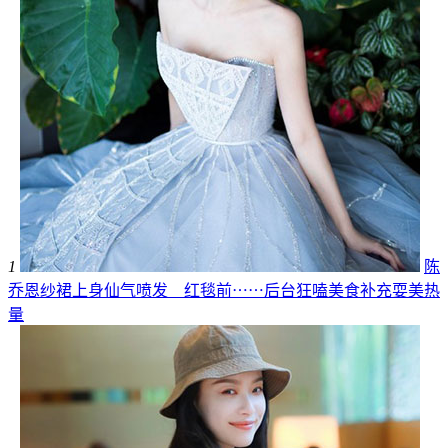
1
陈
乔恩纱裙上身仙气喷发 红毯前⋯⋯后台狂嗑美食补充耍美热
量