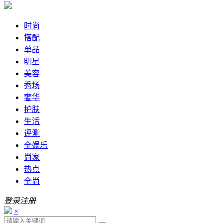
时尚
搭配
单品
明星
美容
秀场
奢华
护肤
生活
评测
全娱乐
尚家
热点
全尚
登录
注册
×