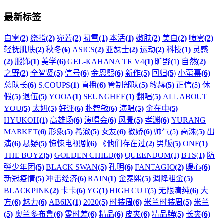
最新标签
白雾
(2)
绕指
(2)
宛若
(2)
初雪
(1)
本活
(1)
嫩肤
(2)
美白
(2)
喷雾
(2)
轻抚肌肤
(2)
秋冬
(6)
ASICS
(2)
亚瑟士
(2)
运动
(2)
科技
(1)
灵感
(2)
服饰
(1)
美学
(6)
GEL-KAHANA TR V4
(1)
旷野
(1)
自然
(2)
之野
(2)
全智贤
(5)
信号
(6)
金恩熙
(6)
新作
(5)
回归
(5)
小萤幕
(6)
总队长
(6)
S.COUPS
(1)
直播
(6)
管制部队
(5)
敏赫
(5)
正信
(5)
休
假
(5)
退伍
(5)
YOOA
(1)
SEUNGHEE
(1)
翻唱
(5)
ALL ABOUT
YOU
(5)
太妍
(5)
好评
(6)
朴智敏
(6)
演唱
(5)
金在中
(5)
HYUKOH
(1)
高雄场
(6)
演唱会
(6)
风景
(5)
孝渊
(6)
YURANG
MARKET
(6)
形象
(5)
希澈
(5)
女友
(6)
撒娇
(6)
帅气
(5)
高洙
(5)
出
演
(6)
悬疑
(5)
惊悚电视剧
(6)
《他们存在过
(2)
男版
(5)
ONF
(1)
THE BOYZ
(5)
GOLDEN CHILD
(6)
QUEENDOM
(1)
BTS
(1)
防
弹少年团
(5)
BLACK SWAN
(5)
孔明
(6)
FANTAGIO
(2)
暖心
(6)
新冠疫情
(5)
冲击经济
(6)
RAIN
(1)
金泰熙
(5)
调降租金
(5)
BLACKPINK
(2)
卡卡
(6)
YG
(1)
HIGH CUT
(5)
无限清纯
(6)
大
方
(6)
魅力
(6)
AB6IX
(1)
2020
(5)
时装周
(6)
米兰时装周
(5)
米兰
(5)
奥兰多布鲁
(6)
零时差
(6)
精品
(6)
皮夹
(6)
精品牌
(5)
长夹
(6)