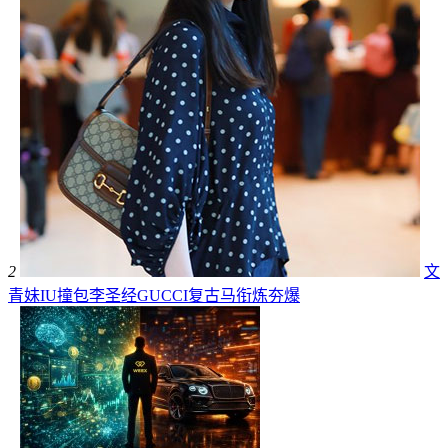
2
文
青妹IU撞包李圣经GUCCI复古马衔炼夯爆