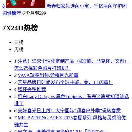
8
新春归家礼选菌小宝，千亿活菌守护团
圆健康年
6个月前
299
7X24H热榜
日榜
周榜
1.
注意！追求个性化定制产品（如T恤、马克杯，文创）
怎么选择彩色照片打印机？
2.
VAVA玩酷出镜,诠释月光能量
3.
艺星品牌日时尚发布全球共鉴，美，1.1闪耀！
4.
钢坯夹钳推荐
5.
奶白Lady D-Joy vs 黑色Toujours，看完这篇就知道该选
谁了
6.
美好春光已上线！大宁国际“迎春户外季”玩转春意
7.
MR. BATHING APE® 2025春夏系列 风格与灵感的优
雅共生
8.
窦文涛、李菁做客国贤府PARK「湖岛Talk」