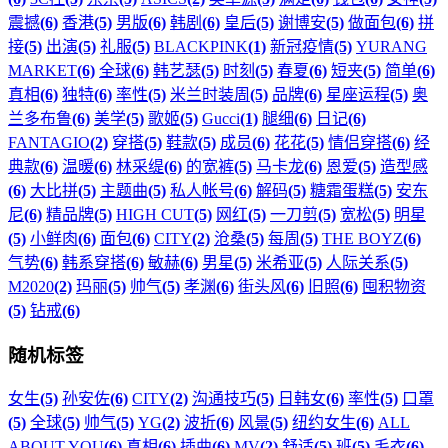
震撼
(6)
香港
(5)
男版
(6)
韩剧
(6)
皇后
(5)
谢博安
(5)
做面包
(6)
拼
接
(5)
出演
(5)
礼服
(5)
BLACKPINK
(1)
新冠疫情
(5)
YURANG
MARKET
(6)
全球
(6)
韩艺瑟
(5)
时刻
(5)
春夏
(6)
短夹
(5)
简单
(6)
真相
(6)
独特
(6)
率性
(5)
米兰时装周
(5)
品牌
(6)
星座运程
(5)
奥
兰多布鲁
(6)
美学
(5)
歌姬
(5)
Gucci
(1)
腿细
(6)
日记
(6)
FANTAGIO
(2)
穿搭
(5)
鞋款
(5)
成员
(6)
花花
(5)
情侣穿搭
(6)
经
典款
(6)
温暖
(6)
林采缇
(6)
的宽裤
(5)
马卡龙
(6)
恩爱
(5)
造型感
(6)
大比拼
(5)
主题曲
(5)
私人帐号
(6)
解码
(5)
糖霜蛋糕
(5)
安东
尼
(6)
精品牌
(5)
HIGH CUT
(5)
网红
(5)
一刀剪
(5)
宽松
(5)
明星
(5)
小鲜肉
(6)
面包
(6)
CITY
(2)
沧桑
(5)
每周
(5)
THE BOYZ
(6)
气势
(6)
韩系穿搭
(6)
敏赫
(6)
男星
(5)
米希亚
(5)
人际关系
(5)
M2020
(2)
玛丽
(5)
帅气
(5)
孝渊
(6)
街头风
(6)
旧照
(6)
囤积物资
(5)
钻戒
(6)
随机标签
女生
(5)
孙安佐
(6)
CITY
(2)
沟通技巧
(5)
日韩女
(6)
率性
(5)
口罩
(5)
全球
(5)
帅气
(5)
YG
(2)
波折
(6)
风景
(5)
纽约女生
(6)
ALL
ABOUT YOU
(6)
真相
(6)
插曲
(6)
MV
(2)
舒适
(5)
班
(5)
毛衣
(6)